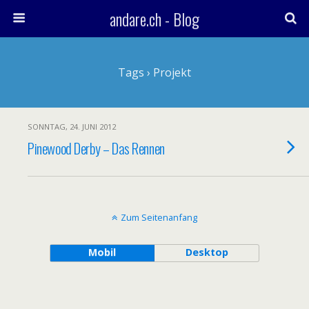
andare.ch - Blog
Tags › Projekt
SONNTAG, 24. JUNI 2012
Pinewood Derby – Das Rennen
Zum Seitenanfang
Mobil
Desktop