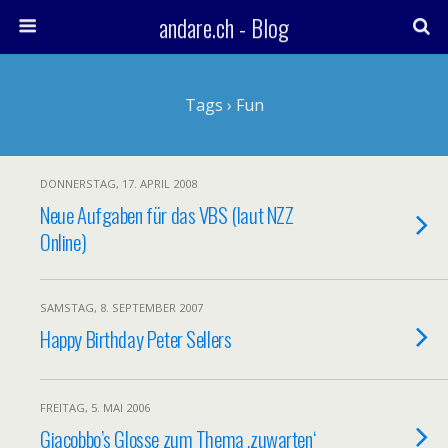
andare.ch - Blog
Tags › Fun
DONNERSTAG, 17. APRIL 2008
Neue Aufgaben für das VBS (laut NZZ
Online)
SAMSTAG, 8. SEPTEMBER 2007
Happy Birthday Peter Sellers
FREITAG, 5. MAI 2006
Giacobbo’s Glosse zum Thema ‚zuwarten‘