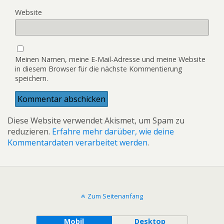
f
f
i
n
f
f
r
Website
e
n
n
d
t
e
e
i
)
t
t
n
)
)
n
e
u
e
Meinen Namen, meine E-Mail-Adresse und meine Website
m
F
in diesem Browser für die nächste Kommentierung
e
speichern.
n
s
t
e
r
g
e
Diese Website verwendet Akismet, um Spam zu
ö
reduzieren.
Erfahre mehr darüber, wie deine
f
f
Kommentardaten verarbeitet werden
.
n
e
t
)
Zum Seitenanfang
Mobil
Desktop