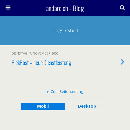
andare.ch - Blog
Tags › Shell
DIENSTAG, 7. NOVEMBER 2006
PickPost – neue Dienstleistung
Zum Seitenanfang
Mobil
Desktop