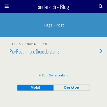
andare.ch - Blog
Tags › Post
DIENSTAG, 7. NOVEMBER 2006
PickPost – neue Dienstleistung
Zum Seitenanfang
Mobil
Desktop