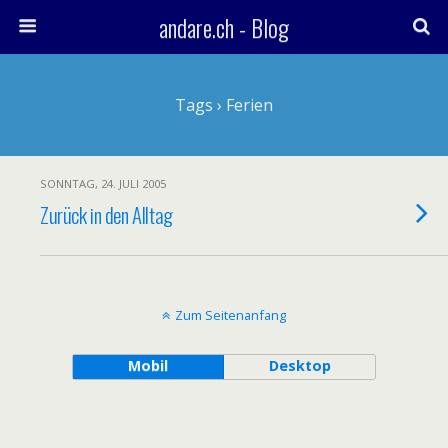
andare.ch - Blog
Tags › Ferien
SONNTAG, 24. JULI 2005
Zurück in den Alltag
Zum Seitenanfang
Mobil
Desktop