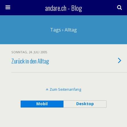
andare.ch - Blog
Tags › Alltag
SONNTAG, 24. JULI 2005
Zurück in den Alltag
Zum Seitenanfang
Mobil
Desktop