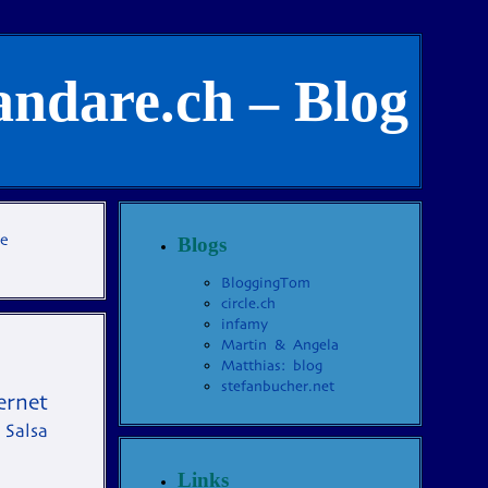
andare.ch – Blog
te
Blogs
BloggingTom
circle.ch
infamy
Martin & Angela
Matthias: blog
stefanbucher.net
ernet
Salsa
Links