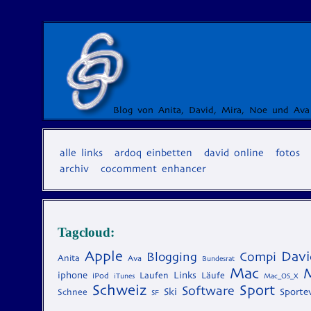
Blog von Anita, David, Mira, Noe und Ava
alle links
ardoq einbetten
david online
fotos
archiv
cocomment enhancer
Tagcloud:
Apple
Davi
Blogging
Compi
Anita
Ava
Bundesrat
Mac
iphone
Laufen
Links
Läufe
iPod
iTunes
Mac_OS_X
Schweiz
Sport
Software
Ski
Schnee
Sporte
SF