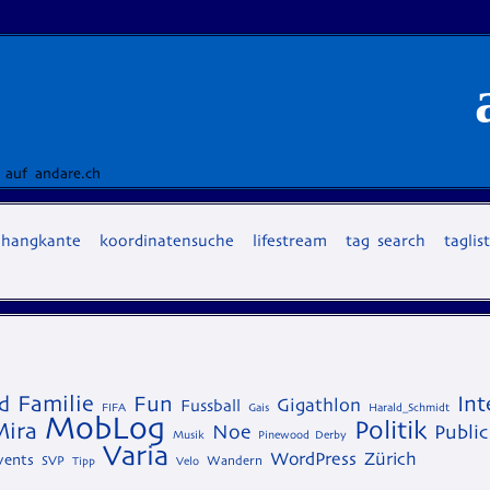
 auf andare.ch
hangkante
koordinatensuche
lifestream
tag search
taglis
Familie
d
Fun
Int
Gigathlon
Fussball
FIFA
Gais
Harald_Schmidt
MobLog
Politik
Mira
Noe
Public
Musik
Pinewood Derby
Varia
WordPress
Zürich
vents
SVP
Wandern
Tipp
Velo