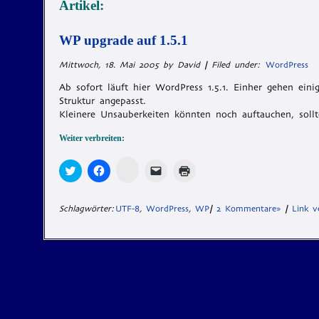
Artikel:
WP upgrade auf 1.5.1
Mittwoch, 18. Mai 2005 by David
|
Filed under:
WordPress
Ab sofort läuft hier WordPress 1.5.1. Einher gehen ei
Struktur angepasst.
Kleinere Unsauberkeiten könnten noch auftauchen, sol
Weiter verbreiten:
Zum
Klick,
Klick,
Klicken,
Klicken
Teilen
um
um
um
zum
auf
über
auf
einem
Ausdrucken
Memonic
Twitter
Facebook
Freund
(Wird
klicken
zu
zu
einen
in
Schlagwörter:
UTF-8
,
WordPress
,
WP
|
2 Kommentare»
|
Link v
(Wird
teilen
teilen
Link
neuem
in
(Wird
(Wird
per
Fenster
neuem
in
in
E-
geöffnet)
Fenster
neuem
neuem
Mail
geöffnet)
Fenster
Fenster
zu
geöffnet)
geöffnet)
senden
(Wird
in
neuem
Fenster
geöffnet)