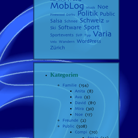
MobLog
Noe
Musik
Politik
Public
Pinewood Derby
Schweiz
Salsa
Schnee
SF
Sport
Software
Ski
Varia
Sportevents
SVP
Tipp
WordPress
Wandern
Velo
Zürich
Kategorien
Familie
(154)
Anita
(8)
Ava
(9)
David
(81)
Mira
(30)
Noe
(17)
Freunde
(2)
Public
(508)
Compi
(70)
Apple
(24)