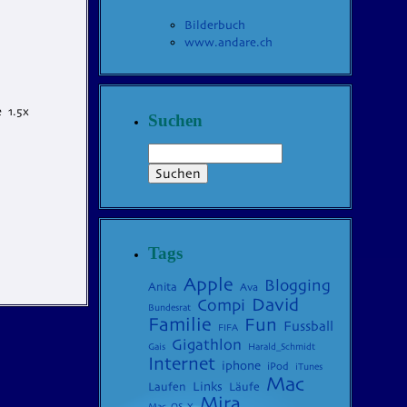
Bilderbuch
www.andare.ch
 1.5x
Suchen
Tags
Apple
Blogging
Anita
Ava
David
Compi
Bundesrat
Familie
Fun
Fussball
FIFA
Gigathlon
Gais
Harald_Schmidt
Internet
iphone
iPod
iTunes
Mac
Laufen
Links
Läufe
Mira
Mac_OS_X