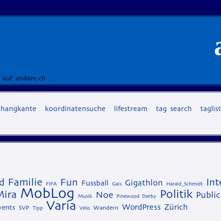
 auf andare.ch
hangkante
koordinatensuche
lifestream
tag search
taglis
Familie
d
Fun
Int
Gigathlon
Fussball
FIFA
Gais
Harald_Schmidt
MobLog
Politik
Mira
Noe
Public
Musik
Pinewood Derby
Varia
WordPress
Zürich
vents
SVP
Wandern
Tipp
Velo