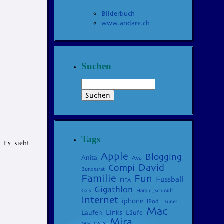
Bilderbuch
www.andare.ch
Suchen
Tags
 Es sieht
Apple
Blogging
Anita
Ava
David
Compi
Bundesrat
Familie
Fun
Fussball
FIFA
Gigathlon
Gais
Harald_Schmidt
Internet
iphone
iPod
iTunes
Mac
Laufen
Links
Läufe
Mira
Mac_OS_X