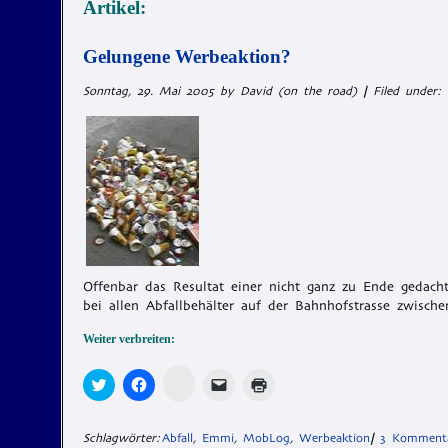
Artikel:
Gelungene Werbeaktion?
Sonntag, 29. Mai 2005 by David (on the road)
|
Filed under
Offenbar das Resultat einer nicht ganz zu Ende gedach
bei allen Abfallbehälter auf der Bahnhofstrasse zwisc
Weiter verbreiten:
Zum
Klick,
Klick,
Klicken,
Klicken
Teilen
um
um
um
zum
auf
über
auf
einem
Ausdrucken
Memonic
Twitter
Facebook
Freund
(Wird
klicken
zu
zu
einen
in
Schlagwörter:
Abfall
,
Emmi
,
MobLog
,
Werbeaktion
|
3 Komment
(Wird
teilen
teilen
Link
neuem