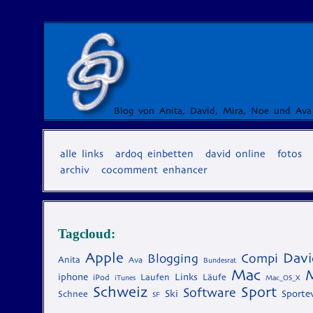
Blog von Anita, David, Mira, Noe und Ava
alle links
ardoq einbetten
david online
fotos
archiv
cocomment enhancer
Tagcloud:
Apple
Davi
Blogging
Compi
Anita
Ava
Bundesrat
Mac
iphone
Laufen
Links
Läufe
iPod
iTunes
Mac_OS_X
Schweiz
Sport
Software
Ski
Schnee
Sporte
SF