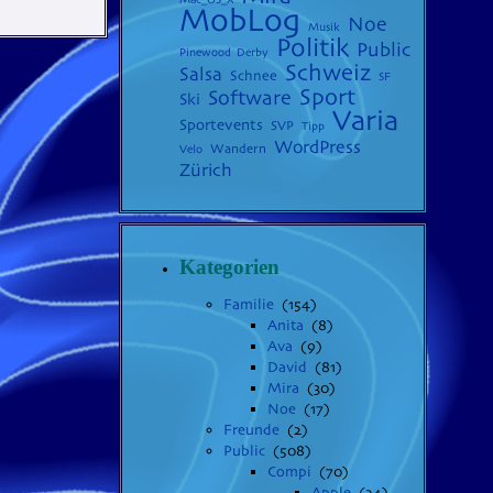
MobLog
Noe
Musik
Politik
Public
Pinewood Derby
Schweiz
Salsa
Schnee
SF
Sport
Software
Ski
Varia
Sportevents
SVP
Tipp
WordPress
Wandern
Velo
Zürich
Kategorien
Familie
(154)
Anita
(8)
Ava
(9)
David
(81)
Mira
(30)
Noe
(17)
Freunde
(2)
Public
(508)
Compi
(70)
Apple
(24)