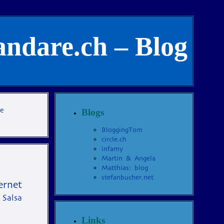
andare.ch – Blog
te
Blogs
BloggingTom
circle.ch
infamy
Martin & Angela
Matthias: blog
stefanbucher.net
ernet
Salsa
Links