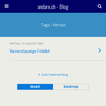
andare.ch - Blog
Tags › Verlust
FREITAG, 12. AUGUST 2005
Vermisstanzeige: Fridolin!
Zum Seitenanfang
Mobil
Desktop