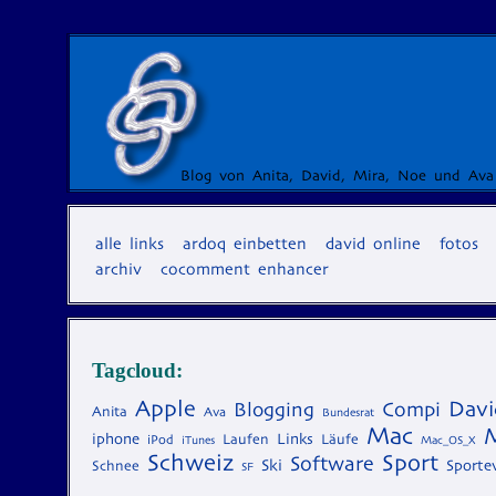
Blog von Anita, David, Mira, Noe und Ava
alle links
ardoq einbetten
david online
fotos
archiv
cocomment enhancer
Tagcloud:
Apple
Davi
Blogging
Compi
Anita
Ava
Bundesrat
Mac
iphone
Laufen
Links
Läufe
iPod
iTunes
Mac_OS_X
Schweiz
Sport
Software
Ski
Schnee
Sporte
SF