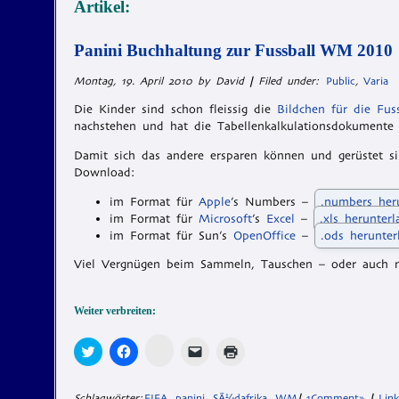
Artikel:
Panini Buchhaltung zur Fussball WM 2010
Montag, 19. April 2010 by David
|
Filed under:
Public
,
Varia
Die Kinder sind schon fleissig die
Bildchen für die Fu
nachstehen und hat die Tabellenkalkulationsdokumente
Damit sich das andere ersparen können und gerüstet s
Download:
im Format für
Apple
’s Numbers –
.numbers her
im Format für
Microsoft
’s
Excel
–
.xls herunter
im Format für Sun’s
OpenOffice
–
.ods herunter
Viel Vergnügen beim Sammeln, Tauschen – oder auch n
Weiter verbreiten:
Zum
Klick,
Klick,
Klicken,
Klicken
Teilen
um
um
um
zum
auf
über
auf
einem
Ausdrucken
Memonic
Twitter
Facebook
Freund
(Wird
klicken
zu
zu
einen
in
Schlagwörter:
FIFA
,
panini
,
SÃ¼dafrika
,
WM
|
1Comment»
|
Lin