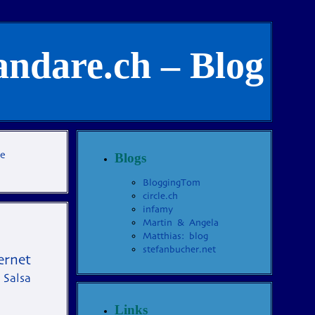
andare.ch – Blog
te
Blogs
BloggingTom
circle.ch
infamy
Martin & Angela
Matthias: blog
stefanbucher.net
ernet
Salsa
Links