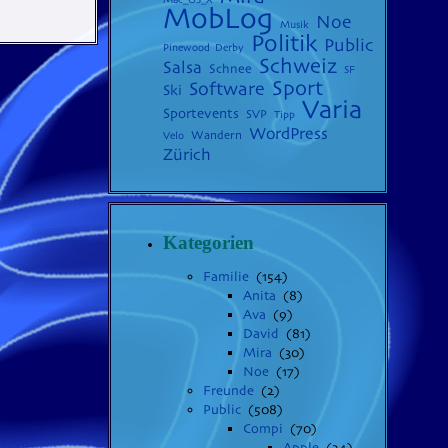
MobLog
Noe
Musik
Politik
Public
Pinewood Derby
Schweiz
Salsa
Schnee
SF
Sport
Software
Ski
Varia
Sportevents
SVP
Tipp
WordPress
Wandern
Velo
Zürich
Kategorien
Familie
(154)
Anita
(8)
Ava
(9)
David
(81)
Mira
(30)
Noe
(17)
Freunde
(2)
Public
(508)
Compi
(70)
Apple
(24)