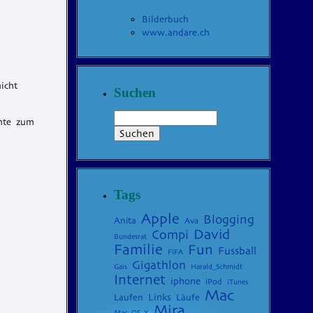
Bilderbuch
www.andare.ch
icht
Suchen
ente zum
Tags
Apple
Blogging
Anita
Ava
David
Compi
Bundesrat
Familie
Fun
Fussball
FIFA
Gigathlon
Gais
Harald_Schmidt
Internet
iphone
iPod
iTunes
Mac
Laufen
Links
Läufe
Mira
Mac_OS_X