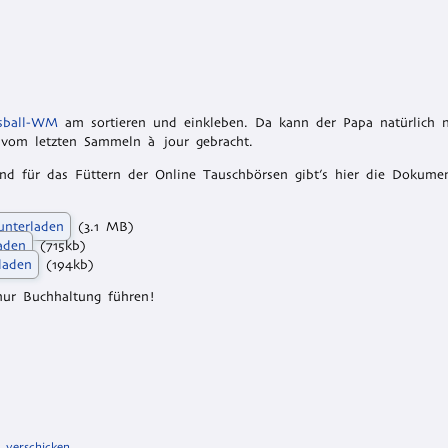
ssball-WM
am sortieren und einkleben. Da kann der Papa natürlich n
 vom letzten Sammeln à jour gebracht.
ind für das Füttern der Online Tauschbörsen gibt’s hier die Dokum
unterladen
(3.1 MB)
laden
(715kb)
laden
(194kb)
ur Buchhaltung führen!
k verschicken