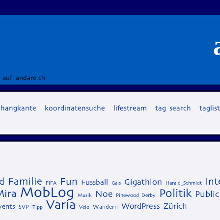
 auf andare.ch
hangkante
koordinatensuche
lifestream
tag search
taglis
Familie
d
Fun
Int
Gigathlon
Fussball
FIFA
Gais
Harald_Schmidt
MobLog
Politik
Mira
Noe
Public
Musik
Pinewood Derby
Varia
WordPress
Zürich
vents
SVP
Wandern
Tipp
Velo