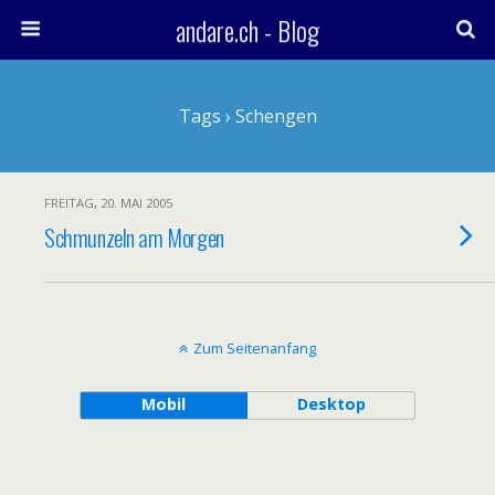
andare.ch - Blog
Tags › Schengen
FREITAG, 20. MAI 2005
Schmunzeln am Morgen
Zum Seitenanfang
Mobil
Desktop