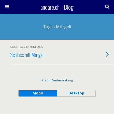
andare.ch - Blog
Tags › Mörgeli
SONNTAG, 12. JUNI 2005
Schluss mit Mörgeli
Zum Seitenanfang
Mobil
Desktop