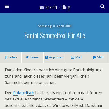
andare.ch - Blog
Samstag, 8. April 2006
Panini Sammeltool Für Alle
Teilen
Tweet
Anpinnen
Mail
SMS
Dank den Kindern habe ich eine gute Entschuldigung
zur Hand, auch dieses Jahr beim vierjährlichen
Sammelfieber mitzumachen.
Der
Doktorfisch
hat bereits ein Tool zum nachführen
des aktuellen Stands präsentiert – mit dem
Schönheitsfehler, dass es Windows-only ist. Da ist mir