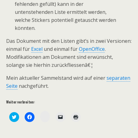
fehlenden gefüllt) kann in der
untenstehenden Liste ermittelt werden,
welche Stickers potentiell getauscht werden
könnten.
Das Dokument mit den Listen gibt’s in zwei Versionen:
einmal für
Excel
und einmal für
OpenOffice
.
Modifikationen am Dokument sind erwünscht,
solange sie hierhin zurückfliessenâ€¦
Mein aktueller Sammelstand wird auf einer
separaten
Seite
nachgeführt.
Weiter verbreiten:
Z
K
K
K
K
u
l
l
l
l
m
i
i
i
i
T
c
c
c
c
e
k
k
k
k
i
,
,
e
e