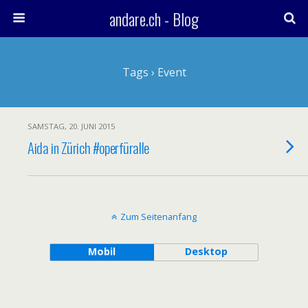
andare.ch - Blog
Tags › Event
SAMSTAG, 20. JUNI 2015
Aida in Zürich #operfüralle
Zum Seitenanfang
Mobil
Desktop