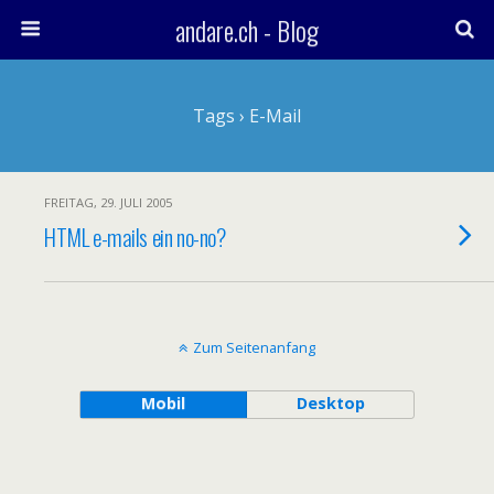
andare.ch - Blog
Tags › E-Mail
FREITAG, 29. JULI 2005
HTML e-mails ein no-no?
Zum Seitenanfang
Mobil
Desktop