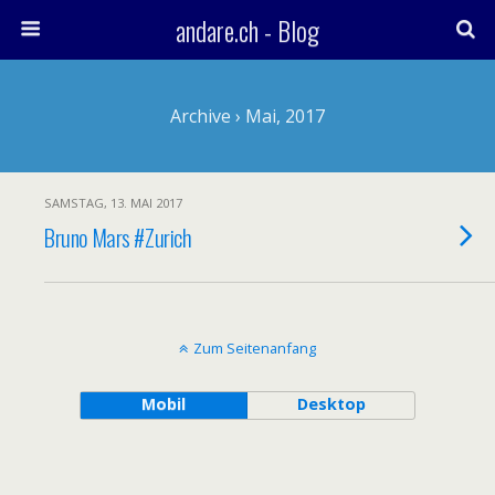
andare.ch - Blog
Archive › Mai, 2017
SAMSTAG, 13. MAI 2017
Bruno Mars #Zurich
Zum Seitenanfang
Mobil
Desktop