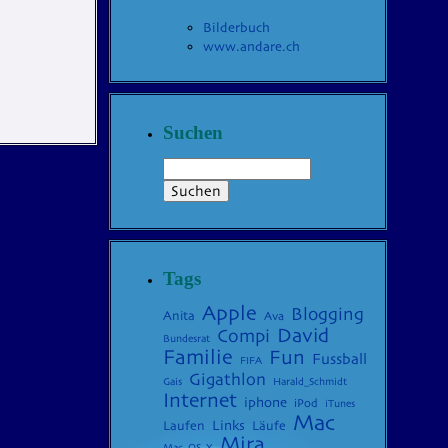
Bilderbuch
www.andare.ch
Suchen
Tags
Apple
Blogging
Anita
Ava
David
Compi
Bundesrat
Familie
Fun
Fussball
FIFA
Gigathlon
Gais
Harald_Schmidt
Internet
iphone
iPod
iTunes
Mac
Laufen
Links
Läufe
Mira
Mac_OS_X