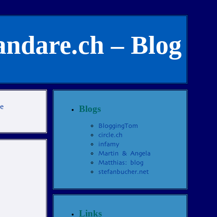
andare.ch – Blog
te
Blogs
BloggingTom
circle.ch
infamy
Martin & Angela
Matthias: blog
stefanbucher.net
Links