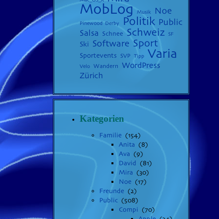
MobLog
Noe
Musik
Politik
Public
Pinewood Derby
Schweiz
Salsa
Schnee
SF
Sport
Software
Ski
Varia
Sportevents
SVP
Tipp
WordPress
Wandern
Velo
Zürich
Kategorien
Familie
(154)
Anita
(8)
Ava
(9)
David
(81)
Mira
(30)
Noe
(17)
Freunde
(2)
Public
(508)
Compi
(70)
Apple
(24)