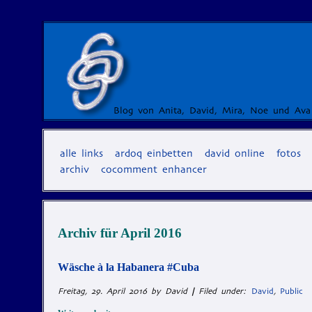
Blog von Anita, David, Mira, Noe und Ava
alle links
ardoq einbetten
david online
fotos
archiv
cocomment enhancer
Archiv für
April 2016
Wäsche à la Habanera #Cuba
Freitag, 29. April 2016 by David
|
Filed under:
David
,
Public