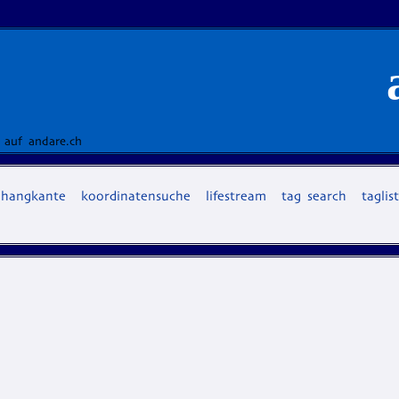
 auf andare.ch
hangkante
koordinatensuche
lifestream
tag search
taglis