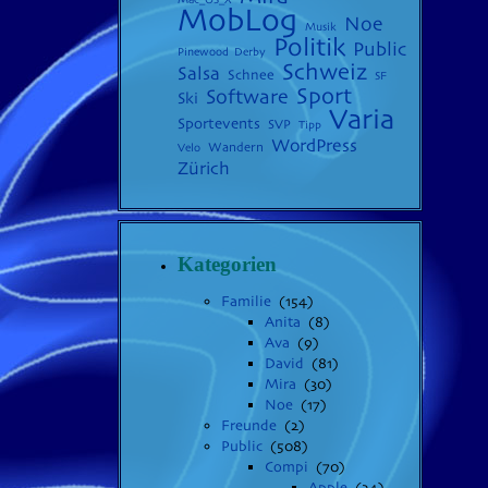
MobLog
Noe
Musik
Politik
Public
Pinewood Derby
Schweiz
Salsa
Schnee
SF
Sport
Software
Ski
Varia
Sportevents
SVP
Tipp
WordPress
Wandern
Velo
Zürich
Kategorien
Familie
(154)
Anita
(8)
Ava
(9)
David
(81)
Mira
(30)
Noe
(17)
Freunde
(2)
Public
(508)
Compi
(70)
Apple
(24)