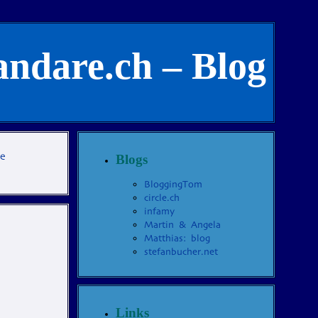
andare.ch – Blog
te
Blogs
BloggingTom
circle.ch
infamy
Martin & Angela
Matthias: blog
stefanbucher.net
Links