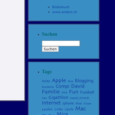
Bilderbuch
www.andare.ch
Suchen
Tags
Apple
Blogging
Anita
Ava
David
Compi
Bundesrat
Familie
Fun
Fussball
FIFA
Gigathlon
Gais
Harald_Schmidt
Internet
iphone
iPod
iTunes
Mac
Laufen
Links
Läufe
Mira
Mac_OS_X