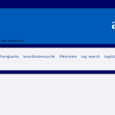
 auf andare.ch
hangkante
koordinatensuche
lifestream
tag search
taglis