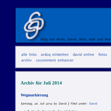
Blog von Anita, David, Mira, Noe und Ava
alle links
ardoq einbetten
david online
fotos
archiv
cocomment enhancer
Archiv für
Juli 2014
Wegmarkierung
Samstag, 26. Juli 2014 by David
|
Filed under:
David