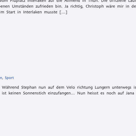
m Fluplatz Interlaken auf die Allmend in Thun. Die offizielle Lauf
enen Umständen zufrieden bin. Ja richtig, Christoph wäre mir in de
m Start in Interlaken musste […]
on
,
Sport
h. Während Stephan nun auf dem Velo richtung Lungern unterwegs is
 ist keinen Sonnenstich einzufangen… Nun heisst es noch auf Jana 