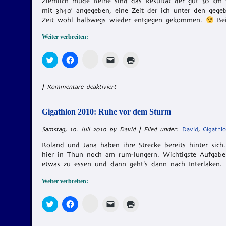
Ziemlich müde Beine sind das Resultat der gut 30 km vo
mit 3h40′ angegeben, eine Zeit der ich unter den gegeb
Zeit wohl halbwegs wieder entgegen gekommen.
Bei
Weiter verbreiten:
Zum
Klick,
Klick,
Klicken,
Klicken
Teilen
um
um
um
zum
auf
über
auf
einem
Ausdrucken
Memonic
Twitter
Facebook
Freund
(Wird
klicken
zu
zu
einen
in
für
|
Kommentare deaktiviert
(Wird
teilen
teilen
Link
neuem
in
Gigathlon
(Wird
(Wird
per
Fenster
neuem
in
in
E-
geöffnet)
2010:
Fenster
neuem
neuem
Mail
Gigathlon 2010: Ruhe vor dem Sturm
erster
geöffnet)
Fenster
Fenster
zu
geöffnet)
geöffnet)
senden
Tag
Samstag, 10. Juli 2010 by David
|
Filed under:
David
,
Gigathl
(Wird
geht
in
neuem
zu
Roland und Jana haben ihre Strecke bereits hinter sic
Fenster
Ende
hier in Thun noch am rum-lungern. Wichtigste Aufgabe
geöffnet)
etwas zu essen und dann geht’s dann nach Interlaken.
Weiter verbreiten:
Zum
Klick,
Klick,
Klicken,
Klicken
Teilen
um
um
um
zum
auf
über
auf
einem
Ausdrucken
Memonic
Twitter
Facebook
Freund
(Wird