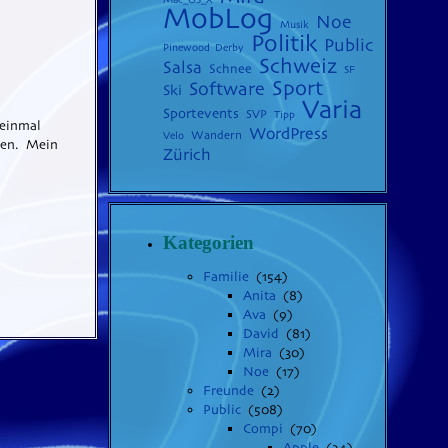
MobLog
Noe
Musik
Politik
Public
Pinewood Derby
Schweiz
Salsa
Schnee
SF
Sport
Software
Ski
Varia
Sportevents
SVP
Tipp
einmal
WordPress
Wandern
Velo
ken. Mein
Zürich
Kategorien
Familie
(154)
Anita
(8)
Ava
(9)
David
(81)
Mira
(30)
Noe
(17)
Freunde
(2)
Public
(508)
Compi
(70)
Apple
(24)