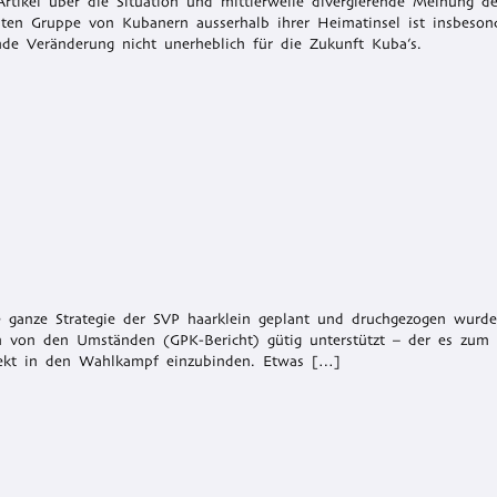
rtikel über die Situation und mittlerweile divergierende Meinung de
ten Gruppe von Kubanern ausserhalb ihrer Heimatinsel ist insbeson
nde Veränderung nicht unerheblich für die Zukunft Kuba’s.
santer
r
ie ganze Strategie der SVP haarklein geplant und druchgezogen wurd
 von den Umständen (GPK-Bericht) gütig unterstützt – der es zum S
rekt in den Wahlkampf einzubinden. Etwas […]