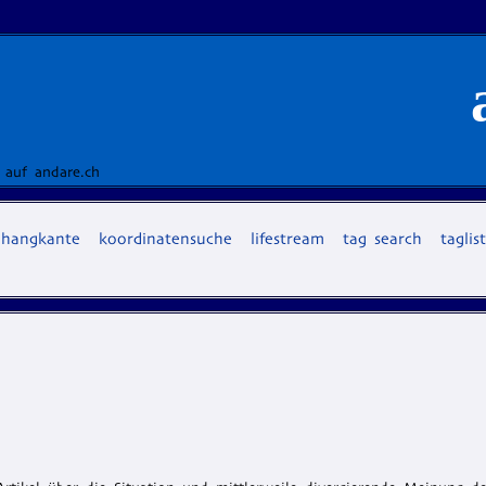
 auf andare.ch
hangkante
koordinatensuche
lifestream
tag search
taglis