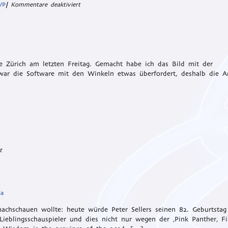
für
VP
|
Kommentare deaktiviert
SVP
Strategie
jetzt
offensichtlich
e Zürich am letzten Freitag. Gemacht habe ich das Bild mit der
ar die Software mit den Winkeln etwas überfordert, deshalb die Ar
für
t
Letzigrund
Premiere
ia
chschauen wollte: heute würde Peter Sellers seinen 82. Geburtstag 
r Lieblingsschauspieler und dies nicht nur wegen der ‚Pink Panther‚ F