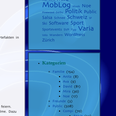
MobLog
Noe
Musik
Politik
Public
Pinewood Derby
Schweiz
Salsa
Schnee
SF
Sport
Software
Ski
Varia
Sportevents
SVP
Tipp
WordPress
Wandern
Velo
tefakten in
Zürich
Kategorien
Familie
(154)
Anita
(8)
Ava
(9)
David
(81)
Mira
(30)
Noe
(17)
Freunde
(2)
Public
(508)
feiern.
Compi
(70)
ilme. Dazu
Apple
(24)