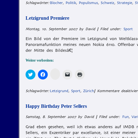
klicken
zu
zu
einen
in
Schlagwörter:
Blocher
,
Politik
,
Populismus
,
Schweiz
,
Strategie
,
S
(Wird
teilen
teilen
Link
neuem
in
(Wird
(Wird
per
Fenster
neuem
in
in
E-
geöffnet)
Fenster
neuem
neuem
Mail
Letzigrund Premiere
geöffnet)
Fenster
Fenster
zu
geöffnet)
geöffnet)
senden
Montag, 10. September 2007 by David
|
Filed under:
Sport
(Wird
in
neuem
Ein Bild von der Premiere im Letzigrund von Weltklass
Fenster
Panoramafunktion meines neuen Nokia 6110. Offenbar w
geöffnet)
der Mitte des Bildesâ€¦
Weiter verbreiten:
Zum
Klick,
Klick,
Klicken,
Klicken
Teilen
um
um
um
zum
auf
über
auf
einem
Ausdrucken
Memonic
Twitter
Facebook
Freund
(Wird
klicken
zu
zu
einen
in
Schlagwörter:
Letzigrund
,
Sport
,
Zürich
|
Kommentare deaktivier
(Wird
teilen
teilen
Link
neuem
in
(Wird
(Wird
per
Fenster
neuem
in
in
E-
geöffnet)
Fenster
neuem
neuem
Mail
Happy Birthday Peter Sellers
geöffnet)
Fenster
Fenster
zu
geöffnet)
geöffnet)
senden
Samstag, 8. September 2007 by David
|
Filed under:
Fun
,
Var
(Wird
in
neuem
Grad eben gesehen, weil ich etwas anderes auf IMDB na
Fenster
Sellers, ein Exzentriker par excellance, ist einer meine
geöffnet)