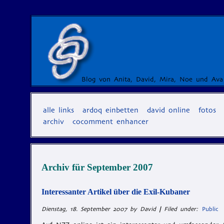
Blog von Anita, David, Mira, Noe und Ava
alle links
ardoq einbetten
david online
fotos
archiv
cocomment enhancer
Archiv für
September 2007
Interessanter Artikel über die Exil-Kubaner
Dienstag, 18. September 2007 by David
|
Filed under:
Public