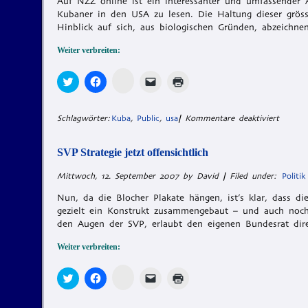
Auf NZZ online ist ein interessanter und umfassender A
Kubaner in den USA zu lesen. Die Haltung dieser gröss
Hinblick auf sich, aus biologischen Gründen, abzeichne
Weiter verbreiten:
Zum
Klick,
Klick,
Klicken,
Klicken
Teilen
um
um
um
zum
auf
über
auf
einem
Ausdrucken
Memonic
Twitter
Facebook
Freund
(Wird
klicken
zu
zu
einen
in
für
Schlagwörter:
Kuba
,
Public
,
usa
|
Kommentare deaktiviert
(Wird
teilen
teilen
Link
neuem
in
Interes
(Wird
(Wird
per
Fenster
neuem
in
in
E-
geöffnet)
Artikel
Fenster
neuem
neuem
Mail
SVP Strategie jetzt offensichtlich
über
geöffnet)
Fenster
Fenster
zu
geöffnet)
geöffnet)
senden
die
Mittwoch, 12. September 2007 by David
|
Filed under:
Politik
(Wird
Exil-
in
neuem
Kubane
Nun, da die Blocher Plakate hängen, ist’s klar, dass d
Fenster
gezielt ein Konstrukt zusammengebaut – und auch noch
geöffnet)
den Augen der SVP, erlaubt den eigenen Bundesrat di
Weiter verbreiten:
Zum
Klick,
Klick,
Klicken,
Klicken
Teilen
um
um
um
zum
auf
über
auf
einem
Ausdrucken
Memonic
Twitter
Facebook
Freund
(Wird