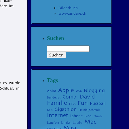
r Exil-
dere im
Bilderbuch
www.andare.ch
Suchen
Tags
e: es wurde
chluss, in
Apple
Blogging
Anita
Ava
David
Compi
Bundesrat
Familie
Fun
Fussball
FIFA
Gigathlon
Gais
Harald_Schmidt
Internet
iphone
iPod
iTunes
Mac
Laufen
Links
Läufe
Mira
Mac_OS_X