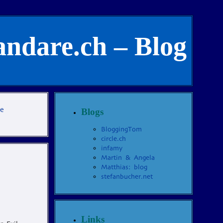
andare.ch – Blog
te
Blogs
BloggingTom
circle.ch
infamy
Martin & Angela
Matthias: blog
stefanbucher.net
Links