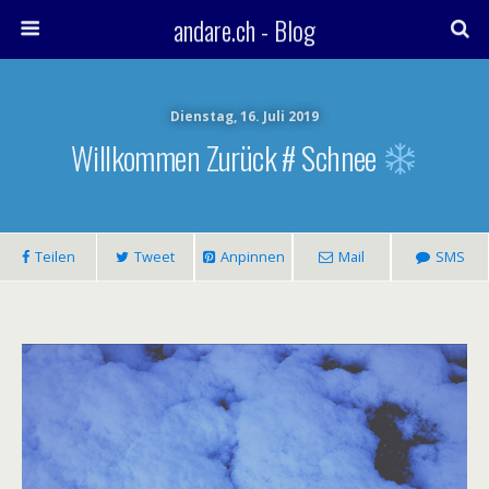
andare.ch - Blog
Dienstag, 16. Juli 2019
Willkommen Zurück # Schnee
Teilen
Tweet
Anpinnen
Mail
SMS