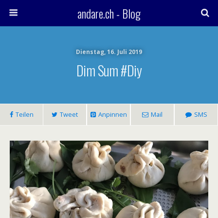
andare.ch - Blog
Dienstag, 16. Juli 2019
Dim Sum #diy
Teilen
Tweet
Anpinnen
Mail
SMS