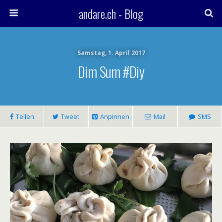
andare.ch - Blog
Samstag, 1. April 2017
Dim Sum #diy
Teilen
Tweet
Anpinnen
Mail
SMS