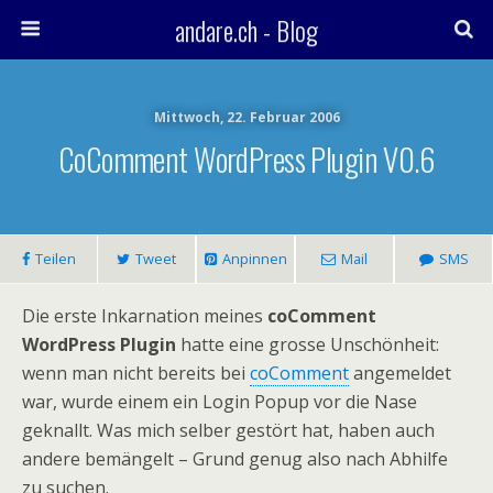
andare.ch - Blog
Mittwoch, 22. Februar 2006
CoComment WordPress Plugin V0.6
Teilen
Tweet
Anpinnen
Mail
SMS
Die erste Inkarnation meines
coComment
WordPress Plugin
hatte eine grosse Unschönheit:
wenn man nicht bereits bei
coComment
angemeldet
war, wurde einem ein Login Popup vor die Nase
geknallt. Was mich selber gestört hat, haben auch
andere bemängelt – Grund genug also nach Abhilfe
zu suchen.