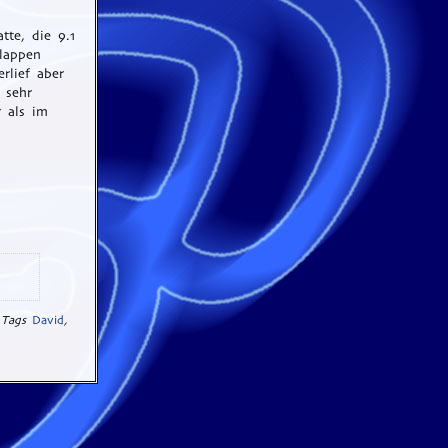
tte, die 9.1
klappen
rlief aber
 sehr
r als im
 Tags
David
,