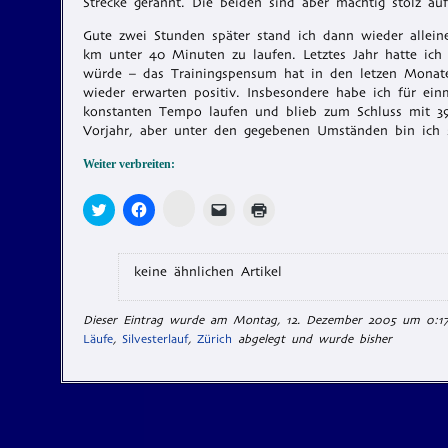
Strecke gerannt. Die beiden sind aber mächtig stolz a
Gute zwei Stunden später stand ich dann wieder allein
km unter 40 Minuten zu laufen. Letztes Jahr hatte ich 
würde – das Trainingspensum hat in den letzen Monaten
wieder erwarten positiv. Insbesondere habe ich für ei
konstanten Tempo laufen und blieb zum Schluss mit 39:
Vorjahr, aber unter den gegebenen Umständen bin ich 
Weiter verbreiten:
Zum
Klick,
Klick,
Klicken,
Klicken
Teilen
um
um
um
zum
auf
über
auf
einem
Ausdrucken
Memonic
Twitter
Facebook
Freund
(Wird
klicken
zu
zu
einen
in
(Wird
teilen
teilen
Link
neuem
keine ähnlichen Artikel
in
(Wird
(Wird
per
Fenster
neuem
in
in
E-
geöffnet)
Fenster
neuem
neuem
Mail
geöffnet)
Dieser Eintrag wurde am Montag, 12. Dezember 2005 um 0:17 
Fenster
Fenster
zu
geöffnet)
geöffnet)
senden
Läufe
,
Silvesterlauf
,
Zürich
abgelegt und wurde bisher
(Wird
in
neuem
Fenster
geöffnet)