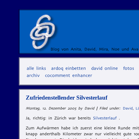
Blog von Anita, David, Mira, Noe und Ava
alle links
ardoq einbetten
david online
fotos
archiv
cocomment enhancer
Zufriedenstellender Silvesterlauf
Montag, 12. Dezember 2005 by David
|
Filed under:
David
,
L
Ja, richtig: in Zürich war bereits
Silvesterlauf
.
Zum Aufwärmen habe ich zuerst eine kleine Runde mit
knapp anderthalb Kilometer zwar nur vielleicht gute 1