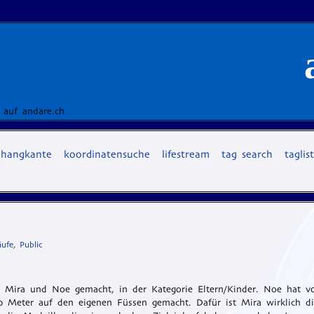
 auf andare.ch
hangkante
koordinatensuche
lifestream
tag search
taglis
äufe
,
Public
 Mira und Noe gemacht, in der Kategorie Eltern/Kinder. Noe hat v
00 Meter auf den eigenen Füssen gemacht. Dafür ist Mira wirklich d