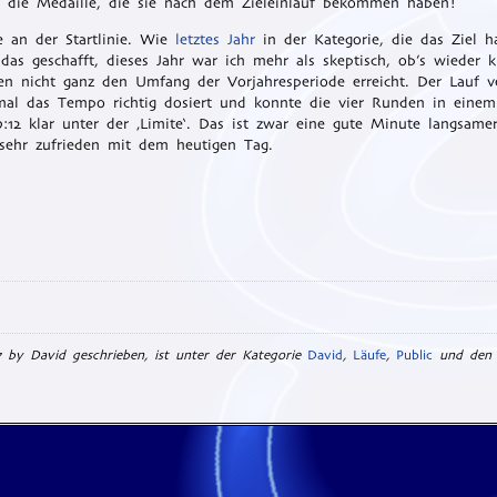
uf die Medaille, die sie nach dem Zieleinlauf bekommen haben!
e an der Startlinie. Wie
letztes Jahr
in der Kategorie, die das Ziel ha
das geschafft, dieses Jahr war ich mehr als skeptisch, ob’s wieder 
 nicht ganz den Umfang der Vorjahresperiode erreicht. Der Lauf ve
nmal das Tempo richtig dosiert und konnte die vier Runden in einem
12 klar unter der ‚Limite‘. Das ist zwar eine gute Minute langsame
sehr zufrieden mit dem heutigen Tag.
by David geschrieben, ist unter der Kategorie
David
,
Läufe
,
Public
und den