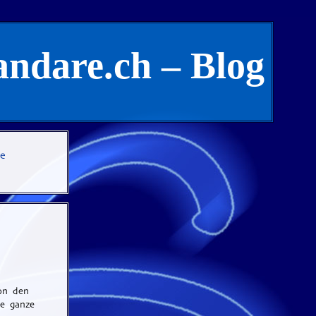
andare.ch – Blog
te
on den
ie ganze