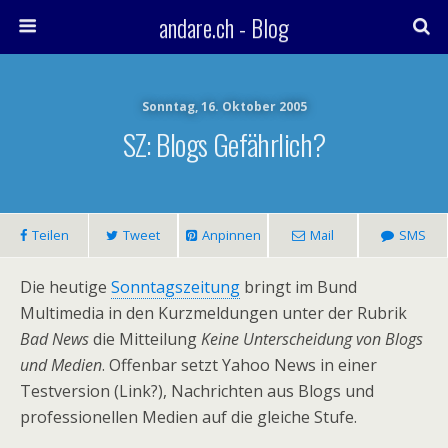
andare.ch - Blog
Sonntag, 16. Oktober 2005
SZ: Blogs Gefährlich?
Teilen
Tweet
Anpinnen
Mail
SMS
Die heutige
Sonntagszeitung
bringt im Bund
Multimedia in den Kurzmeldungen unter der Rubrik
Bad News
die Mitteilung
Keine Unterscheidung von Blogs
und Medien
. Offenbar setzt Yahoo News in einer
Testversion (Link?), Nachrichten aus Blogs und
professionellen Medien auf die gleiche Stufe.