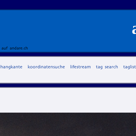
 auf andare.ch
hangkante
koordinatensuche
lifestream
tag search
taglis