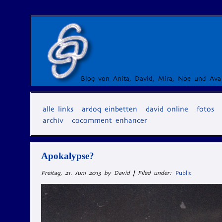
Blog von Anita, David, Mira, Noe und Ava
alle links
ardoq einbetten
david online
fotos
archiv
cocomment enhancer
Apokalypse?
Freitag, 21. Juni 2013 by David
|
Filed under:
Public