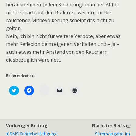
herausnehmen. Jedem Kind bringt man bei, Abfall
nicht einfach auf den Boden zu werfen, für die
rauchende Mitbevölkerung scheint das nicht zu
gelten.
Nein, ich bin nicht für weitere Verbote, aber etwas
mehr Reflexion beim eigenen Verhalten und – ja –
auch etwas mehr Anstand von den Rauchern
diesbezüglich wäre nett.
Weiter verbreiten:
Z
K
K
K
K
u
l
l
l
l
m
i
i
i
i
T
c
c
c
c
e
k
k
k
k
i
,
,
e
e
l
u
u
n
n
e
m
m
,
z
n
ü
a
u
u
a
b
u
m
m
Vorheriger Beitrag
Nächster Beitrag
u
e
f
e
A
f
r
F
i
u
SMS Sendebestätigung
Stimmabgabe Im