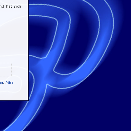
nd hat sich
en
,
Mira