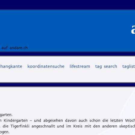
 auf andare.ch
hangkante
koordinatensuche
lifestream
tag search
taglis
garten.
em Kindergarten – und abgesehen davon auch schon die letzten Woc
, die Tigerfinkli angeschnallt und im Kreis mit den anderen skeptisc
ogen.