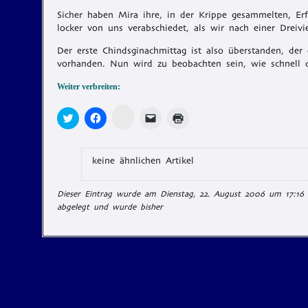
Sicher haben Mira ihre, in der Krippe gesammelten, Erf
locker von uns verabschiedet, als wir nach einer Dreivi
Der erste Chindsginachmittag ist also überstanden, de
vorhanden. Nun wird zu beobachten sein, wie schnell 
Weiter verbreiten:
Zum
Klick,
Klick,
Klicken,
Klicken
Teilen
um
um
um
zum
auf
über
auf
einem
Ausdrucken
Memonic
Twitter
Facebook
Freund
(Wird
klicken
zu
zu
einen
in
(Wird
teilen
teilen
Link
neuem
keine ähnlichen Artikel
in
(Wird
(Wird
per
Fenster
neuem
in
in
E-
geöffnet)
Fenster
neuem
neuem
Mail
geöffnet)
Dieser Eintrag wurde am Dienstag, 22. August 2006 um 17:16 
Fenster
Fenster
zu
geöffnet)
geöffnet)
senden
abgelegt und wurde bisher
(Wird
in
neuem
Fenster
geöffnet)