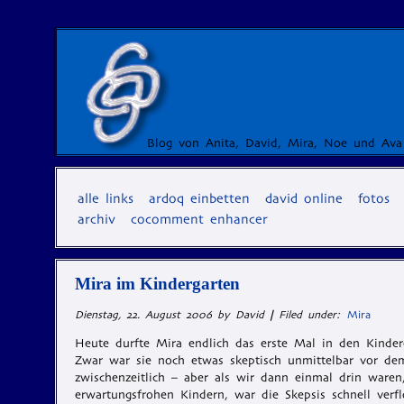
Blog von Anita, David, Mira, Noe und Ava
alle links
ardoq einbetten
david online
fotos
archiv
cocomment enhancer
Mira im Kindergarten
Dienstag, 22. August 2006 by David
|
Filed under:
Mira
Heute durfte Mira endlich das erste Mal in den Kinder
Zwar war sie noch etwas skeptisch unmittelbar vor d
zwischenzeitlich – aber als wir dann einmal drin waren
erwartungsfrohen Kindern, war die Skepsis schnell verfl