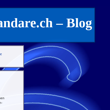
andare.ch – Blog
te
hen
h-