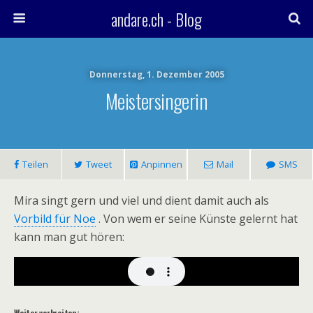
andare.ch - Blog
Donnerstag, 1. Dezember 2005
Meistersingerin
Teilen
Tweet
Anpinnen
Mail
SMS
Mira singt gern und viel und dient damit auch als
Vorbild für Noe
. Von wem er seine Künste gelernt hat
kann man gut hören:
Weiter verbreiten: