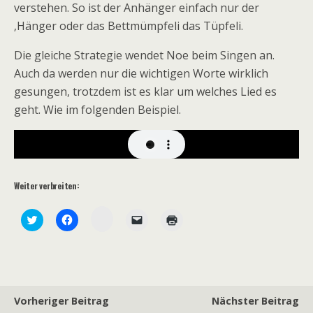
verstehen. So ist der Anhänger einfach nur der
‚Hänger oder das Bettmümpfeli das Tüpfeli.
Die gleiche Strategie wendet Noe beim Singen an.
Auch da werden nur die wichtigen Worte wirklich
gesungen, trotzdem ist es klar um welches Lied es
geht. Wie im folgenden Beispiel.
Weiter verbreiten:
Z
K
K
K
K
u
l
l
l
l
m
i
i
i
i
T
c
c
c
c
e
k
k
k
k
i
,
,
e
e
l
u
u
n
n
e
m
m
,
z
n
ü
a
u
u
a
b
u
m
m
Vorheriger Beitrag
Nächster Beitrag
u
e
f
e
A