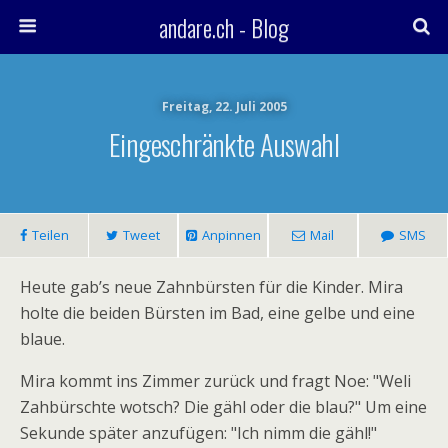
andare.ch - Blog
Freitag, 22. Juli 2005
Eingeschränkte Auswahl
Teilen
Tweet
Anpinnen
Mail
SMS
Heute gab’s neue Zahnbürsten für die Kinder. Mira
holte die beiden Bürsten im Bad, eine gelbe und eine
blaue.
Mira kommt ins Zimmer zurück und fragt Noe: "Weli
Zahbürschte wotsch? Die gähl oder die blau?" Um eine
Sekunde später anzufügen: "Ich nimm die gähl!"