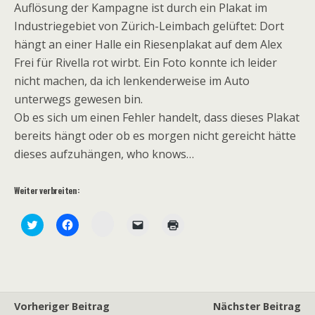
Auflösung der Kampagne ist durch ein Plakat im
Industriegebiet von Zürich-Leimbach gelüftet: Dort
hängt an einer Halle ein Riesenplakat auf dem Alex
Frei für Rivella rot wirbt. Ein Foto konnte ich leider
nicht machen, da ich lenkenderweise im Auto
unterwegs gewesen bin.
Ob es sich um einen Fehler handelt, dass dieses Plakat
bereits hängt oder ob es morgen nicht gereicht hätte
dieses aufzuhängen, who knows…
Weiter verbreiten:
Z
K
K
K
K
u
l
l
l
l
m
i
i
i
i
T
c
c
c
c
e
k
k
k
k
i
,
,
e
e
l
u
u
n
n
e
m
m
,
z
n
ü
a
u
u
a
b
u
m
m
Vorheriger Beitrag
Nächster Beitrag
u
e
f
e
A