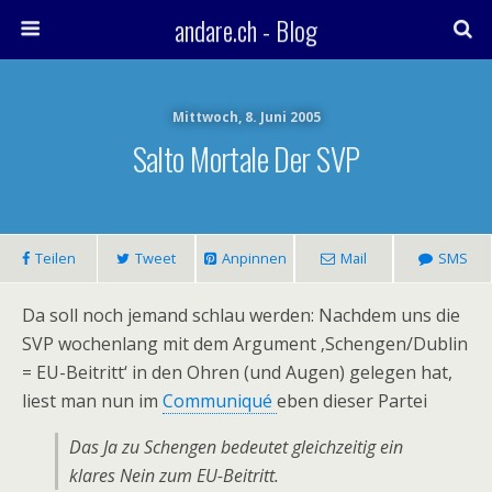
andare.ch - Blog
Mittwoch, 8. Juni 2005
Salto Mortale Der SVP
Teilen
Tweet
Anpinnen
Mail
SMS
Da soll noch jemand schlau werden: Nachdem uns die
SVP wochenlang mit dem Argument ‚Schengen/Dublin
= EU-Beitritt‘ in den Ohren (und Augen) gelegen hat,
liest man nun im
Communiqué
eben dieser Partei
Das Ja zu Schengen bedeutet gleichzeitig ein
klares Nein zum EU-Beitritt.