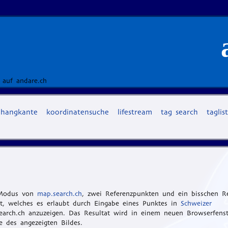
 auf andare.ch
hangkante
koordinatensuche
lifestream
tag search
taglis
 Modus von
map.search.ch
, zwei Referenzpunkten und ein bisschen R
t, welches es erlaubt durch Eingabe eines Punktes in
Schweizer
earch.ch anzuzeigen. Das Resultat wird in einem neuen Browserfenst
e des angezeigten Bildes.