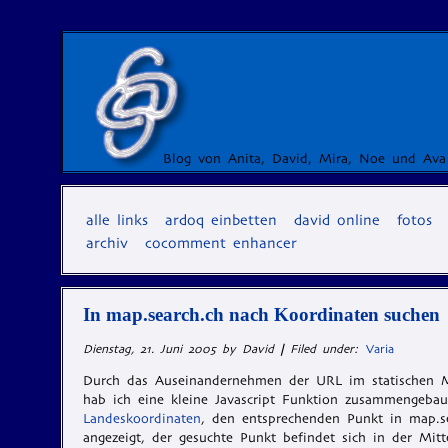
Blog von Anita, David, Mira, Noe und Ava
alle links
ardoq einbetten
david online
fotos
archiv
cocomment enhancer
In map.search.ch nach Koordinaten suchen
Dienstag, 21. Juni 2005 by David
|
Filed under:
Varia
Durch das Auseinandernehmen der URL im statischen
hab ich eine kleine Javascript Funktion zusammengebau
Landeskoordinaten
, den entsprechenden Punkt in map.s
angezeigt, der gesuchte Punkt befindet sich in der Mitt