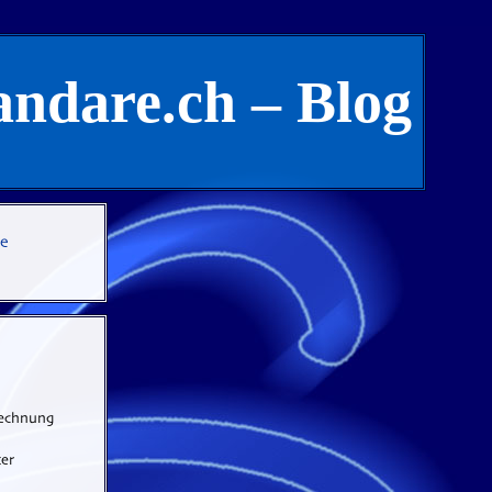
andare.ch – Blog
te
echnung
er