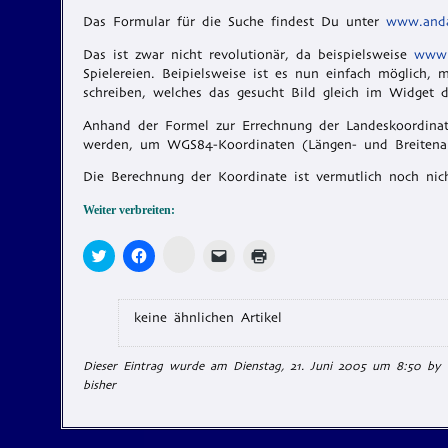
Das Formular für die Suche findest Du unter
www.anda
Das ist zwar nicht revolutionär, da beispielsweise
www.
Spielereien. Beipielsweise ist es nun einfach möglich
schreiben, welches das gesucht Bild gleich im Widget dr
Anhand der Formel zur Errechnung der Landeskoordinate
werden, um WGS84-Koordinaten (Längen- und Breitenang
Die Berechnung der Koordinate ist vermutlich noch nicht
Weiter verbreiten:
Zum
Klick,
Klick,
Klicken,
Klicken
Teilen
um
um
um
zum
auf
über
auf
einem
Ausdrucken
Memonic
Twitter
Facebook
Freund
(Wird
klicken
zu
zu
einen
in
(Wird
teilen
teilen
Link
neuem
keine ähnlichen Artikel
in
(Wird
(Wird
per
Fenster
neuem
in
in
E-
geöffnet)
Fenster
neuem
neuem
Mail
geöffnet)
Dieser Eintrag wurde am Dienstag, 21. Juni 2005 um 8:50 by D
Fenster
Fenster
zu
geöffnet)
geöffnet)
senden
bisher
(Wird
in
neuem
Fenster
geöffnet)