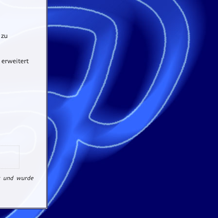
 zu
erweitert
t und wurde